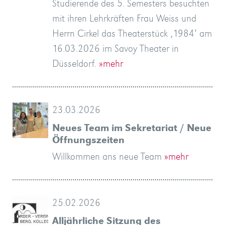
Studierende des 5. Semesters besuchten
»mehr
»mehr
…
»mehr
»mehr
»mehr
mit ihren Lehrkräften Frau Weiss und
»mehr
Herrn Cirkel das Theaterstück ‚1984‘ am
16.03.2026 im Savoy Theater in
Düsseldorf.
»mehr
23.03.2026
Neues Team im Sekretariat / Neue
Öffnungszeiten
Willkommen ans neue Team
»mehr
25.02.2026
Alljährliche Sitzung des