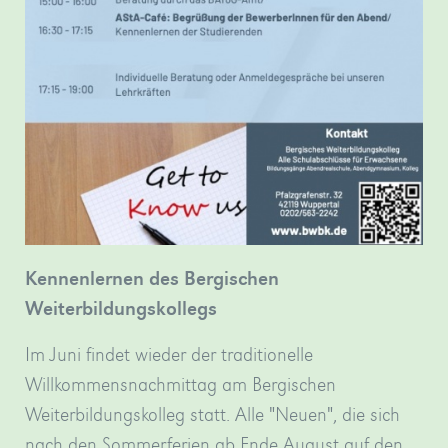
Bergischen
in
Dame
Weiterbildungskolleg
Düsseldorf.
zu
verschiedene…
»mehr
sehen.
»mehr
»mehr
Kennenlernen des Bergischen
Weiterbildungskollegs
Im Juni findet wieder der traditionelle
Willkommensnachmittag am Bergischen
Weiterbildungskolleg statt. Alle "Neuen", die sich
nach den Sommerferien ab Ende August auf den