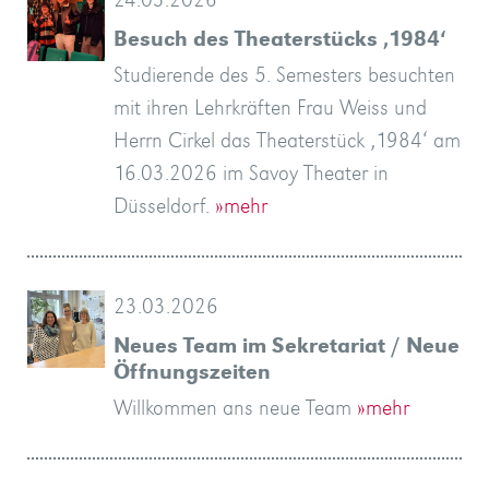
24.03.2026
»mehr
Nationalsozialismus?
am…
von
eher
»mehr
»mehr
…
Herbst
»mehr
»mehr
»mehr
können
»mehr
»mehr
»mehr
»mehr
ein
»mehr
Kaffee,
with…
Besuch des Theaterstücks ‚1984‘
»mehr
»mehr
zwei…
im…
»mehr
anbietet.
Sie…
köstliches…
…
»mehr
Studierende des 5. Semesters besuchten
»mehr
»mehr
…
»mehr
»mehr
»mehr
mit ihren Lehrkräften Frau Weiss und
»mehr
Herrn Cirkel das Theaterstück ‚1984‘ am
16.03.2026 im Savoy Theater in
Düsseldorf.
»mehr
23.03.2026
Neues Team im Sekretariat / Neue
Öffnungszeiten
Willkommen ans neue Team
»mehr