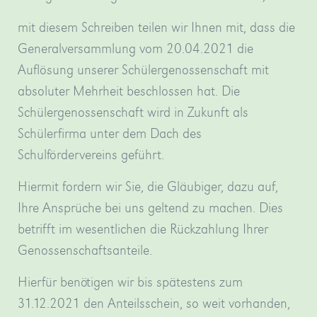
Bergischen
in
Dame
mit diesem Schreiben teilen wir Ihnen mit, dass die
Weiterbildungskolleg
Düsseldorf.
zu
Generalversammlung vom 20.04.2021 die
verschiedene…
»mehr
sehen.
Auflösung unserer Schülergenossenschaft mit
»mehr
»mehr
absoluter Mehrheit beschlossen hat. Die
Schülergenossenschaft wird in Zukunft als
Schülerfirma unter dem Dach des
Schulfördervereins geführt.
Hiermit fordern wir Sie, die Gläubiger, dazu auf,
Ihre Ansprüche bei uns geltend zu machen. Dies
betrifft im wesentlichen die Rückzahlung Ihrer
Genossenschaftsanteile.
Hierfür benötigen wir bis spätestens zum
31.12.2021 den Anteilsschein, so weit vorhanden,