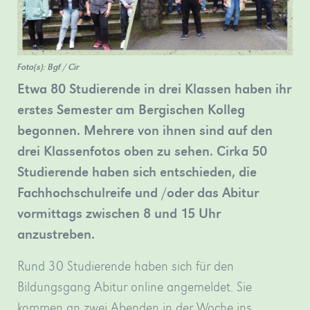
Bergischen
in
Dame
Weiterbildungskolleg
Düsseldorf.
zu
verschiedene…
»mehr
sehen.
Foto(s): Bgf / Cir
»mehr
»mehr
Etwa 80 Studierende in drei Klassen haben ihr
erstes Semester am Bergischen Kolleg
begonnen. Mehrere von ihnen sind auf den
drei Klassenfotos oben zu sehen. Cirka 50
Studierende haben sich entschieden, die
Fachhochschulreife und /oder das Abitur
vormittags zwischen 8 und 15 Uhr
anzustreben.
Foto
Bgf
Rund 30 Studierende haben sich für den
/
Cir
Bildungsgang Abitur online angemeldet. Sie
kommen an zwei Abenden in der Woche ins